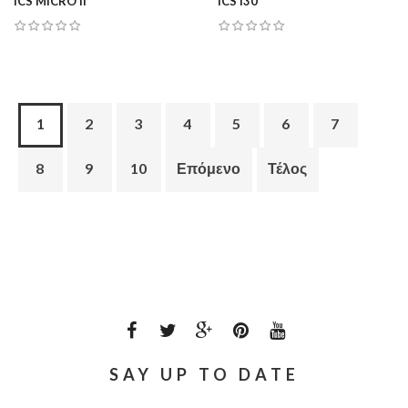
ICS MICRO II
ICS I30
1
2
3
4
5
6
7
8
9
10
Επόμενο
Τέλος
SAY UP TO DATE